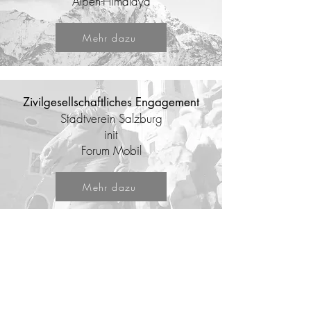
Alpen-Himalaya
Mehr dazu
Zivilgesellschaftliches Engagement
Stadtverein Salzburg
init
Forum Mobil
Mehr dazu
Kontakt